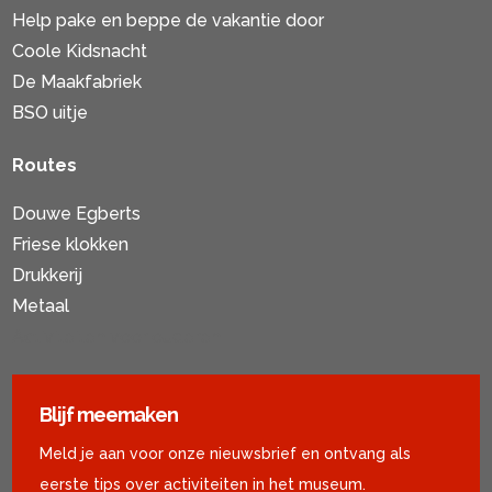
Help pake en beppe de vakantie door
Coole Kidsnacht
De Maakfabriek
BSO uitje
Routes
Douwe Egberts
Friese klokken
Drukkerij
Metaal
Activiteiten voor ouderen
Blijf meemaken
Meld je aan voor onze nieuwsbrief en ontvang als
eerste tips over activiteiten in het museum.