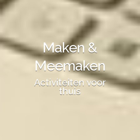
Maken &
Meemaken
Activiteiten voor
thuis