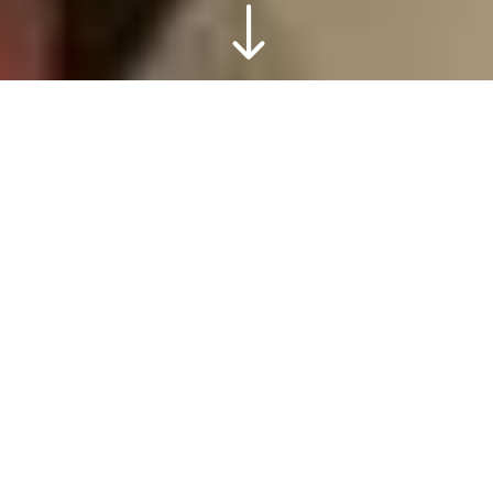
"
Arbeiten von zu Hause
aus
In den Schulferien veranstalten wir im
Museum
die Make Factory
. Willst du
danach zu Hause weiterarbeiten? Dafür
findest du hier tolle Bastelvideos,
Arbeitsblätter und Ausmalbögen. Mach
mit beim Spaß!