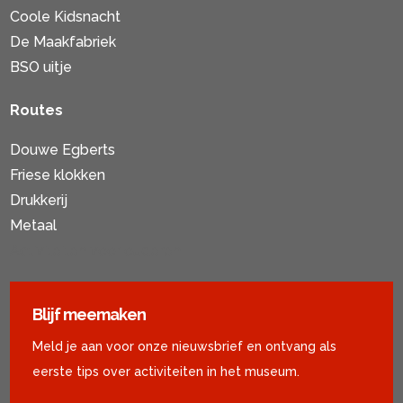
Coole Kidsnacht
De Maakfabriek
BSO uitje
Routes
Douwe Egberts
Friese klokken
Drukkerij
Metaal
Activiteiten voor ouderen
Blijf meemaken
Meld je aan voor onze nieuwsbrief en ontvang als
eerste tips over activiteiten in het museum.