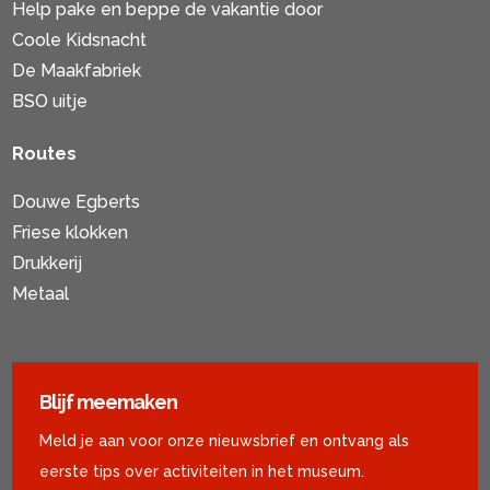
Help pake en beppe de vakantie door
Coole Kidsnacht
De Maakfabriek
BSO uitje
Routes
Douwe Egberts
Friese klokken
Drukkerij
Metaal
Activiteiten voor ouderen
Blijf meemaken
Meld je aan voor onze nieuwsbrief en ontvang als
eerste tips over activiteiten in het museum.