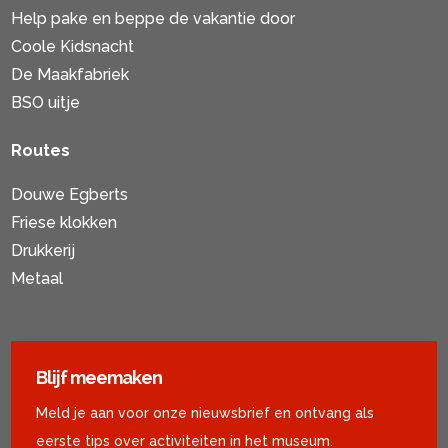
Help pake en beppe de vakantie door
Coole Kidsnacht
De Maakfabriek
BSO uitje
Routes
Douwe Egberts
Friese klokken
Drukkerij
Metaal
Activiteiten voor ouderen
Blijf meemaken
Meld je aan voor onze nieuwsbrief en ontvang als
eerste tips over activiteiten in het museum.