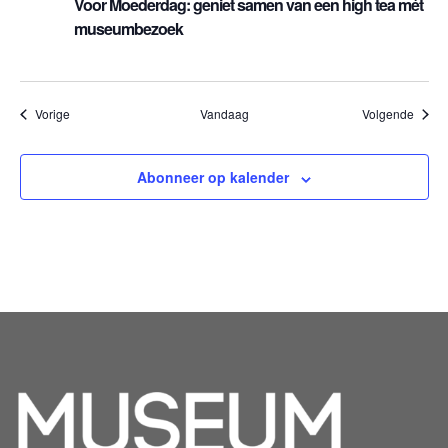
Voor Moederdag: geniet samen van een high tea mét
museumbezoek
Evenementen
Evene
Vorige
Vandaag
Volgende
Abonneer op kalender