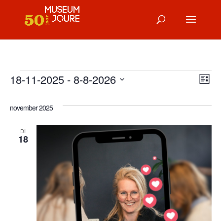
Evenementen
18-11-2025
 - 
8-8-2026
We
Ev
Lijst
Selecteer
we
nav
een
november 2025
na
datum.
DI
18