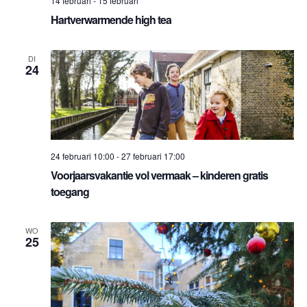
14 februari
-
15 februari
Hartverwarmende high tea
DI
24
24 februari 10:00
-
27 februari 17:00
Voorjaarsvakantie vol vermaak – kinderen gratis
toegang
WO
25