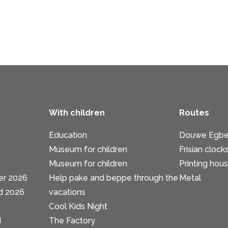
With children
Routes
Education
Douwe Egbe
Museum for children
Frisian clock
Museum for children
Printing hou
er 2026
Help pake and beppe through the
Metal
d 2026
vacations
Activities fo
Cool Kids Night
d
The Factory