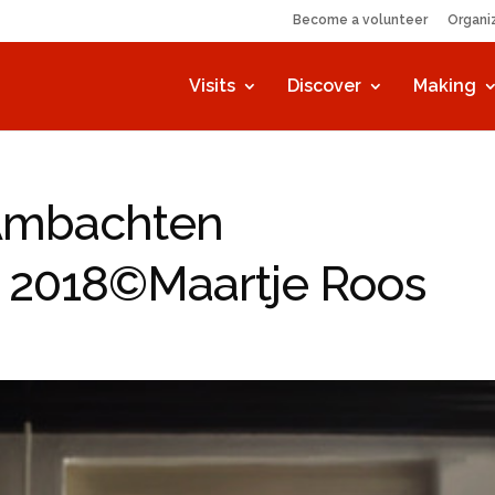
Become a volunteer
Organi
Visits
Discover
Making
Ambachten
t 2018©Maartje Roos