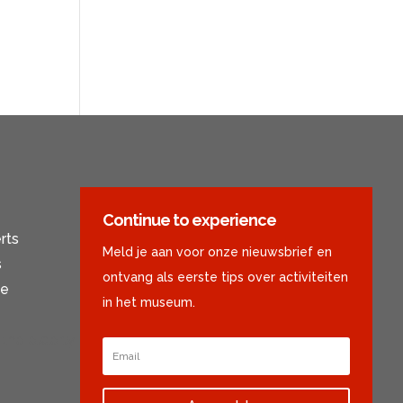
Continue to experience
rts
Meld je aan voor onze nieuwsbrief en
s
ontvang als eerste tips over activiteiten
se
in het museum.
r the elderly