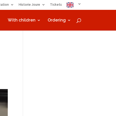
zation
Historie Joure
Tickets
With children
Ordering