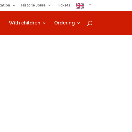
zation
Historie Joure
Tickets
With children
Ordering