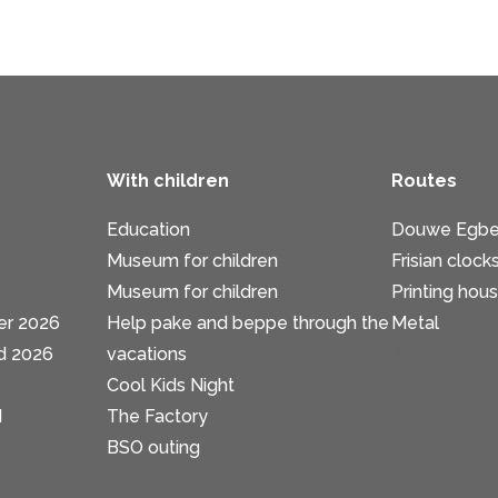
With children
Routes
Education
Douwe Egbe
Museum for children
Frisian clock
Museum for children
Printing hou
er 2026
Help pake and beppe through the
Metal
d 2026
vacations
Activities fo
Cool Kids Night
d
The Factory
BSO outing